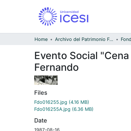
Home
Archivo del Patrimonio Fotográfico y Fílmico del Valle del Cauca
Evento Social "Cena 
Fernando
Files
Fdo016255.jpg
(4.16 MB)
Fdo016255A.jpg
(6.36 MB)
Date
1987-08-16