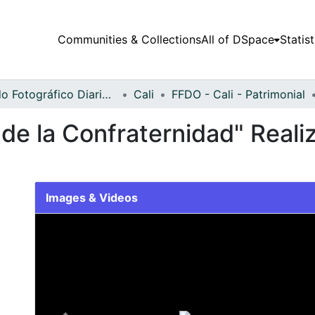
Communities & Collections
All of DSpace
Statist
Fondo Fotográfico Diario Occidente
Cali
FFDO - Cali - Patrimonial
de la Confraternidad" Reali
Images & Videos
Slide 1 of 2