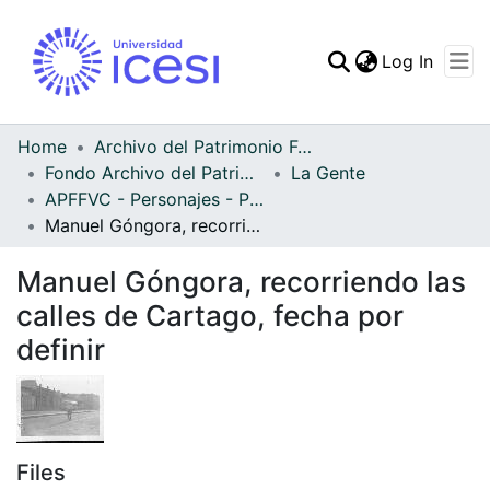
(curren
Log In
Communities & Collec
All of DSpace
Home
Archivo del Patrimonio Fotográfico y Fílmico del Valle del Cauca
Fondo Archivo del Patrimonio Fotográfico y Fílmico del Valle del Cauca
La Gente
Statistics
APFFVC - Personajes - Patrimonial
Manuel Góngora, recorriendo las calles de Cartago, fecha por definir
Manuel Góngora, recorriendo las
calles de Cartago, fecha por
definir
Files