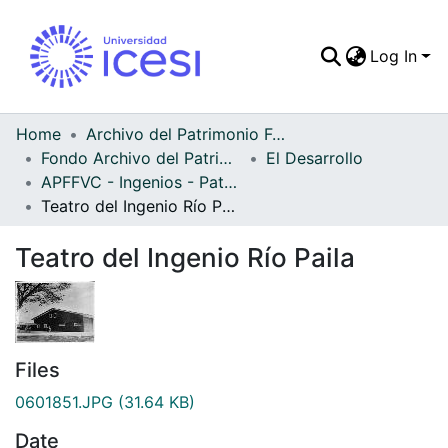
Log In
Communities & Colle
All of DSpace
Home
Archivo del Patrimonio Fotográfico y Fílmico del Valle del Cauca
Fondo Archivo del Patrimonio Fotográfico y Fílmico del Valle del Cauca
El Desarrollo
Statistics
APFFVC - Ingenios - Patrimonial
Teatro del Ingenio Río Paila
Teatro del Ingenio Río Paila
Files
0601851.JPG
(31.64 KB)
Date