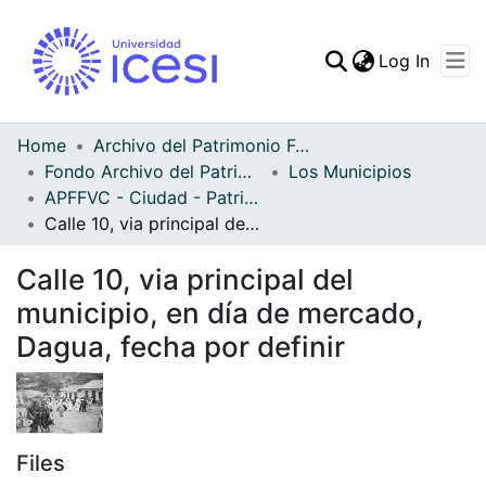
(curren
Log In
Communities & Collec
All of DSpace
Home
Archivo del Patrimonio Fotográfico y Fílmico del Valle del Cauca
Fondo Archivo del Patrimonio Fotográfico y Fílmico del Valle del Cauca
Los Municipios
Statistics
APFFVC - Ciudad - Patrimonial
Calle 10, via principal del municipio, en día de mercado, Dagua, fecha por definir
Calle 10, via principal del
municipio, en día de mercado,
Dagua, fecha por definir
Files