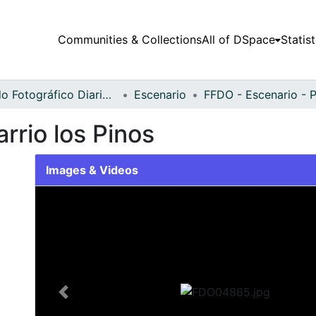
Communities & Collections
All of DSpace
Statist
Fondo Fotográfico Diario Occidente
Escenario
rrio los Pinos
Images & Videos
Slide 1 of 1
Previous