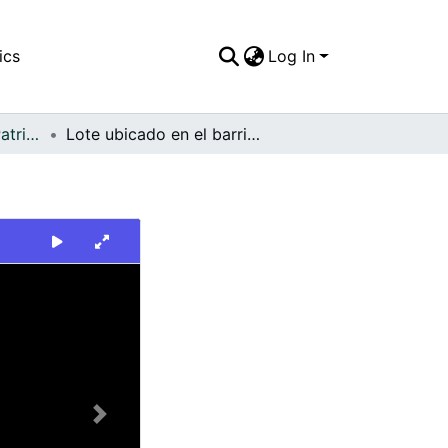
ics
Log In
FFDO - Escenario - Patrimonial
Lote ubicado en el barrio los Pinos
Next