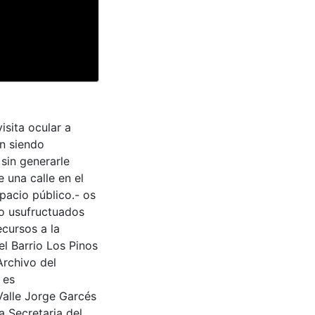
isita ocular a
án siendo
sin generarle
e una calle en el
pacio público.- os
do usufructuados
cursos a la
el Barrio Los Pinos
Archivo del
 es
Valle Jorge Garcés
a Secretaria del