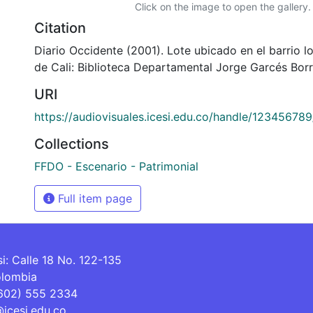
Click on the image to open the gallery.
Citation
Diario Occidente (2001). Lote ubicado en el barrio l
de Cali: Biblioteca Departamental Jorge Garcés Borr
URI
https://audiovisuales.icesi.edu.co/handle/12345678
Collections
FFDO - Escenario - Patrimonial
Full item page
si: Calle 18 No. 122-135
olombia
(602) 555 2334
@icesi.edu.co