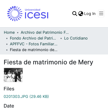
(curren
Log In
Communities & Collec
All of DSpace
Home
Archivo del Patrimonio Fotográfico y Fílmico del Valle del Cauca
Fondo Archivo del Patrimonio Fotográfico y Fílmico del Valle del Cauca
Lo Cotidiano
Statistics
APFFVC - Fotos Familiares - Patrimonial
Fiesta de matrimonio de Mery
Fiesta de matrimonio de Mery
Files
0201303.JPG
(29.46 KB)
Date