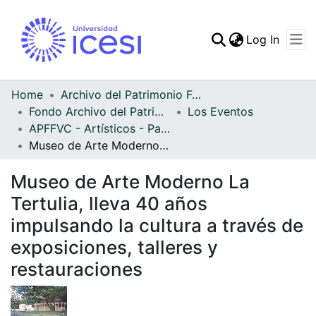
(curren
Log In
Communities & Collec
All of DSpace
Home
Archivo del Patrimonio Fotográfico y Fílmico del Valle del Cauca
Fondo Archivo del Patrimonio Fotográfico y Fílmico del Valle del Cauca
Los Eventos
Statistics
APFFVC - Artísticos - Patrimonial
Museo de Arte Moderno La Tertulia, lleva 40 años impulsando la cultura a través de exposiciones, talleres y restauraciones
Museo de Arte Moderno La
Tertulia, lleva 40 años
impulsando la cultura a través de
exposiciones, talleres y
restauraciones