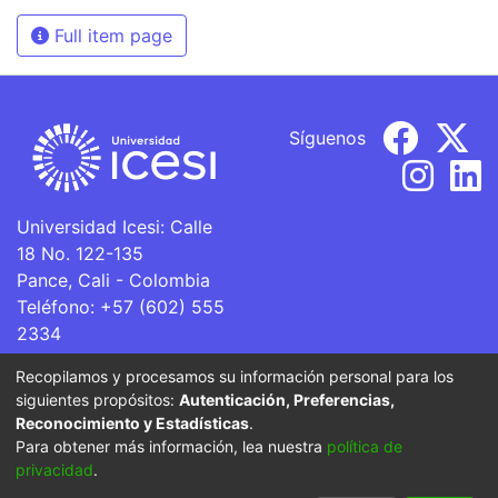
Full item page
Síguenos
Universidad Icesi: Calle
18 No. 122-135
Pance, Cali - Colombia
Teléfono: +57 (602) 555
2334
ventanillaunica@icesi.edu.co
Recopilamos y procesamos su información personal para los
siguientes propósitos:
Autenticación, Preferencias,
La Universidad Icesi es una Institución de Educación
Reconocimiento y Estadísticas
.
Superior que se encuentra sujeta a inspección y vigilancia
Para obtener más información, lea nuestra
política de
por parte del Ministerio de Educación Nacional.
privacidad
.