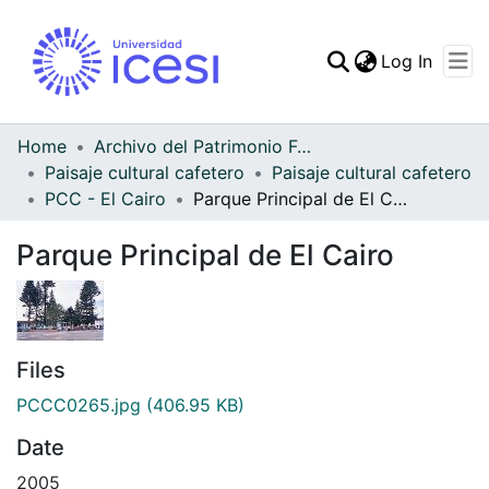
(curren
Log In
Communities & Collec
All of DSpace
Home
Archivo del Patrimonio Fotográfico y Fílmico del Valle del Cauca
Paisaje cultural cafetero
Paisaje cultural cafetero
Statistics
PCC - El Cairo
Parque Principal de El Cairo
Parque Principal de El Cairo
Files
PCCC0265.jpg
(406.95 KB)
Date
2005