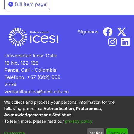
Full item page
Síguenos
Universidad Icesi: Calle
18 No. 122-135
Pance, Cali - Colombia
Teléfono: +57 (602) 555
2334
ventanillaunica@icesi.edu.co
We collect and process your personal information for the
La Universidad Icesi es una Institución de Educación
following purposes:
Authentication, Preferences,
Superior que se encuentra sujeta a inspección y vigilancia
Acknowledgement and Statistics
.
por parte del Ministerio de Educación Nacional.
To learn more, please read our
privacy policy
.
Cookie
Privacy
End User
Send
Customize
Decline
That's ok