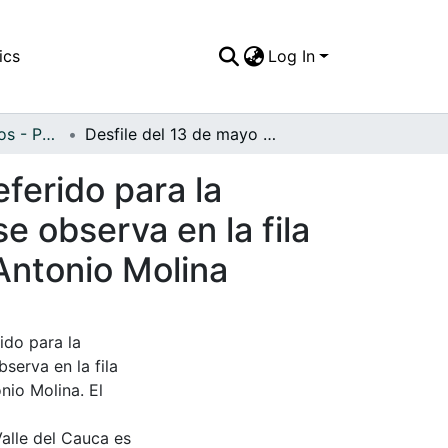
ics
Log In
APFFVC - Religiosos - Patrimonial
Desfile del 13 de mayo día de la Virgen María, preferido para la celebración de las Primeras Comuniónes, como se observa en la fila de niñas a la derecha, frente a la Escuela Pedro Antonio Molina
eferido para la
 observa en la fila
 Antonio Molina
ido para la
serva en la fila
nio Molina. El
Valle del Cauca es