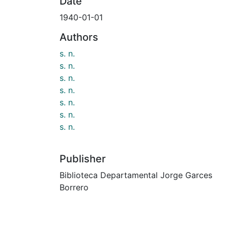
Date
1940-01-01
Authors
s. n.
s. n.
s. n.
s. n.
s. n.
s. n.
s. n.
Publisher
Biblioteca Departamental Jorge Garces
Borrero