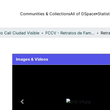
Communities & Collections
All of DSpace
Statist
o Cali Ciudad Visible
FCCV - Retratos de Familia - Patrimonial
Retra
Images & Videos
Slide 1 of 1
Previous