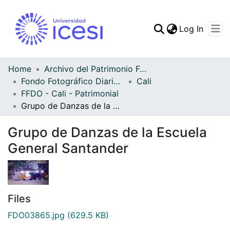
(curren
Log In
Communities & Collec
All of DSpace
Home
Archivo del Patrimonio Fotográfico y Fílmico del Valle del Cauca
Fondo Fotográfico Diario Occidente
Cali
Statistics
FFDO - Cali - Patrimonial
Grupo de Danzas de la Escuela General Santander
Grupo de Danzas de la Escuela
General Santander
Files
FDO03865.jpg
(629.5 KB)