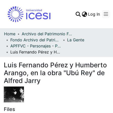
(curren
Log In
Communities & Collec
All of DSpace
Home
Archivo del Patrimonio Fotográfico y Fílmico del Valle del Cauca
Fondo Archivo del Patrimonio Fotográfico y Fílmico del Valle del Cauca
La Gente
Statistics
APFFVC - Personajes - Patrimonial
Luis Fernando Pérez y Humberto Arango, en la obra "Ubú Rey" de Alfred Jarry
Luis Fernando Pérez y Humberto
Arango, en la obra "Ubú Rey" de
Alfred Jarry
Files