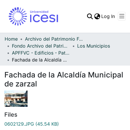
(curren
Log In
Communities & Collec
All of DSpace
Home
Archivo del Patrimonio Fotográfico y Fílmico del Valle del Cauca
Fondo Archivo del Patrimonio Fotográfico y Fílmico del Valle del Cauca
Los Municipios
Statistics
APFFVC - Edificios - Patrimonial
Fachada de la Alcaldía Municipal de zarzal
Fachada de la Alcaldía Municipal
de zarzal
Files
0602129.JPG
(45.54 KB)