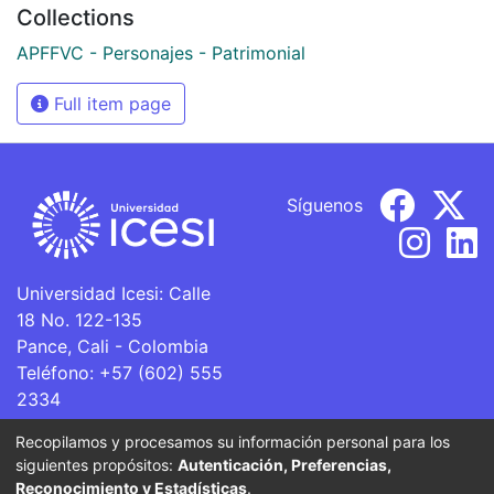
Collections
APFFVC - Personajes - Patrimonial
Full item page
Síguenos
Universidad Icesi: Calle
18 No. 122-135
Pance, Cali - Colombia
Teléfono: +57 (602) 555
2334
ventanillaunica@icesi.edu.co
Recopilamos y procesamos su información personal para los
siguientes propósitos:
Autenticación, Preferencias,
La Universidad Icesi es una Institución de Educación
Reconocimiento y Estadísticas
.