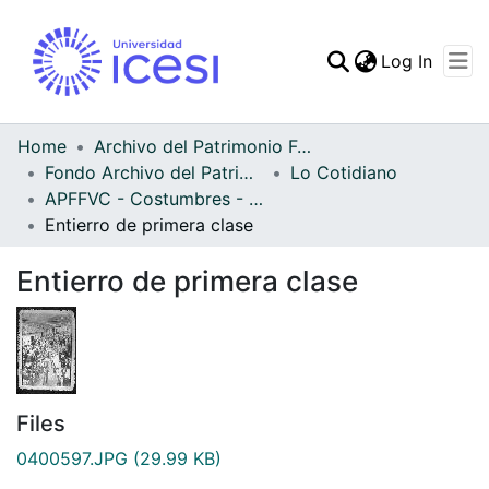
(curren
Log In
Communities & Collec
All of DSpace
Home
Archivo del Patrimonio Fotográfico y Fílmico del Valle del Cauca
Fondo Archivo del Patrimonio Fotográfico y Fílmico del Valle del Cauca
Lo Cotidiano
Statistics
APFFVC - Costumbres - Patrimonial
Entierro de primera clase
Entierro de primera clase
Files
0400597.JPG
(29.99 KB)