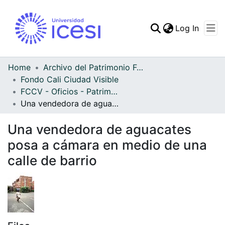
(curren
Log In
Communities & Collec
All of DSpace
Home
Archivo del Patrimonio Fotográfico y Fílmico del Valle del Cauca
Fondo Cali Ciudad Visible
Statistics
FCCV - Oficios - Patrimonial
Una vendedora de aguacates posa a cámara en medio de una calle de barrio
Una vendedora de aguacates
posa a cámara en medio de una
calle de barrio