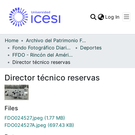
(curren
Log In
Communities & Collec
All of DSpace
Home
Archivo del Patrimonio Fotográfico y Fílmico del Valle del Cauca
Fondo Fotográfico Diario Occidente
Deportes
Statistics
FFDO - Rincón del América - Patrimonial
Director técnico reservas
Director técnico reservas
Files
FDO024527.jpeg
(1.77 MB)
FDO024527A.jpeg
(697.43 KB)