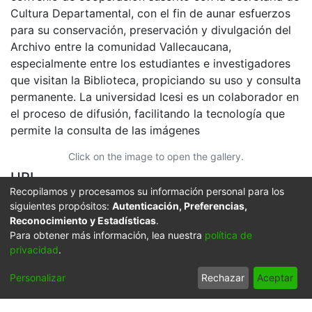
Cultura Departamental, con el fin de aunar esfuerzos
para su conservación, preservación y divulgación del
Archivo entre la comunidad Vallecaucana,
especialmente entre los estudiantes e investigadores
que visitan la Biblioteca, propiciando su uso y consulta
permanente. La universidad Icesi es un colaborador en
el proceso de difusión, facilitando la tecnología que
permite la consulta de las imágenes
Click on the image to open the gallery.
URI
Recopilamos y procesamos su información personal para los
https://audiovisuales.icesi.edu.co/handle/123456789/8
siguientes propósitos:
Autenticación, Preferencias,
8034
Reconocimiento y Estadísticas
.
Para obtener más información, lea nuestra
política de
Collections
privacidad
.
FFDO - Rincón del América - Patrimonial
Personalizar
Rechazar
Aceptar
Full item page