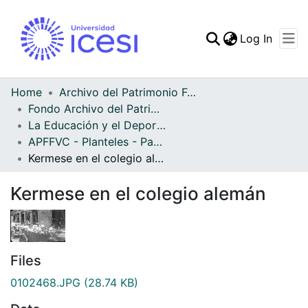
(curren
Log In
Communities & Collec
All of DSpace
Home
Archivo del Patrimonio Fotográfico y Fílmico del Valle del Cauca
Fondo Archivo del Patrimonio Fotográfico y Fílmico del Valle del Cauca
Statistics
La Educación y el Deporte
APFFVC - Planteles - Patrimonial
Kermese en el colegio alemán
Kermese en el colegio alemán
Files
0102468.JPG
(28.74 KB)