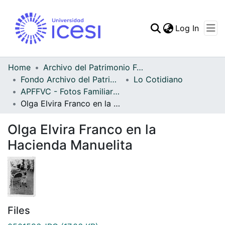
(curren
Log In
Communities & Collec
All of DSpace
Home
Archivo del Patrimonio Fotográfico y Fílmico del Valle del Cauca
Fondo Archivo del Patrimonio Fotográfico y Fílmico del Valle del Cauca
Lo Cotidiano
Statistics
APFFVC - Fotos Familiares - Patrimonial
Olga Elvira Franco en la Hacienda Manuelita
Olga Elvira Franco en la
Hacienda Manuelita
Files