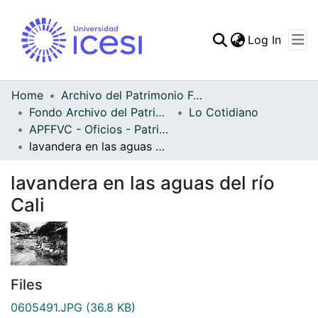
(curren
Log In
Communities & Collec
All of DSpace
Home
Archivo del Patrimonio Fotográfico y Fílmico del Valle del Cauca
Fondo Archivo del Patrimonio Fotográfico y Fílmico del Valle del Cauca
Lo Cotidiano
Statistics
APFFVC - Oficios - Patrimonial
lavandera en las aguas del río Cali
lavandera en las aguas del río
Cali
Files
0605491.JPG
(36.8 KB)