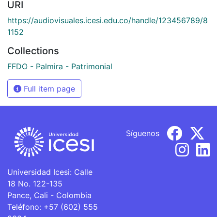
URI
https://audiovisuales.icesi.edu.co/handle/123456789/8
1152
Collections
FFDO - Palmira - Patrimonial
Full item page
Síguenos
Universidad Icesi: Calle
18 No. 122-135
Pance, Cali - Colombia
Teléfono: +57 (602) 555