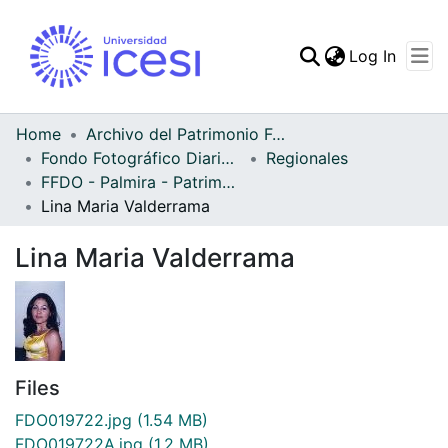
(curren
Log In
Communities & Collec
All of DSpace
Home
Archivo del Patrimonio Fotográfico y Fílmico del Valle del Cauca
Fondo Fotográfico Diario Occidente
Regionales
Statistics
FFDO - Palmira - Patrimonial
Lina Maria Valderrama
Lina Maria Valderrama
Files
FDO019722.jpg
(1.54 MB)
FDO019722A.jpg
(1.2 MB)