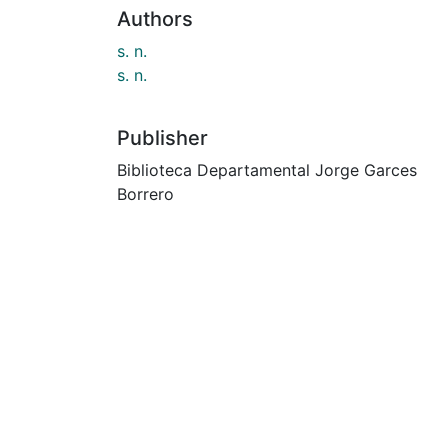
Authors
s. n.
s. n.
Publisher
Biblioteca Departamental Jorge Garces
Borrero