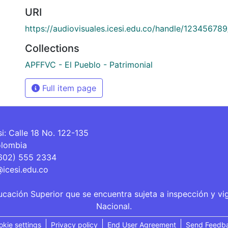
URI
https://audiovisuales.icesi.edu.co/handle/12345678
Collections
APFFVC - El Pueblo - Patrimonial
Full item page
si: Calle 18 No. 122-135
olombia
(602) 555 2334
@icesi.edu.co
ucación Superior que se encuentra sujeta a inspección y vi
Nacional.
okie settings
Privacy policy
End User Agreement
Send Feedb