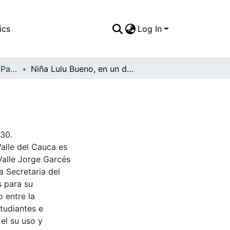
ics
Log In
APFFVC - El Pueblo - Patrimonial
Niña Lulu Bueno, en un día de campo
930.
Valle del Cauca es
Valle Jorge Garcés
a Secretaria del
s para su
 entre la
tudiantes e
 el su uso y