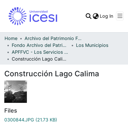
(curren
Log In
Communities & Collec
All of DSpace
Home
Archivo del Patrimonio Fotográfico y Fílmico del Valle del Cauca
Fondo Archivo del Patrimonio Fotográfico y Fílmico del Valle del Cauca
Los Municipios
Statistics
APFFVC - Los Servicios Públicos - Patrimonial
Construcción Lago Calima
Construcción Lago Calima
Files
0300844.JPG
(21.73 KB)