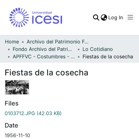
(curren
Log In
Communities & Collec
All of DSpace
Home
Archivo del Patrimonio Fotográfico y Fílmico del Valle del Cauca
Fondo Archivo del Patrimonio Fotográfico y Fílmico del Valle del Cauca
Lo Cotidiano
Statistics
APFFVC - Costumbres - Patrimonial
Fiestas de la cosecha
Fiestas de la cosecha
Files
0103712.JPG
(42.03 KB)
Date
1956-11-10