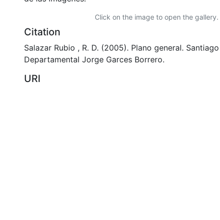
Click on the image to open the gallery.
Citation
Salazar Rubio , R. D. (2005). Plano general. Santiago 
Departamental Jorge Garces Borrero.
URI
https://audiovisuales.icesi.edu.co/handle/12345678
Collections
FCCV - Paisaje Urbano - Patrimonial
Full item page
si: Calle 18 No. 122-135
olombia
(602) 555 2334