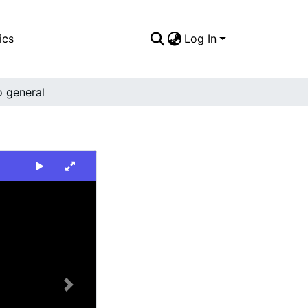
ics
Log In
o general
Next