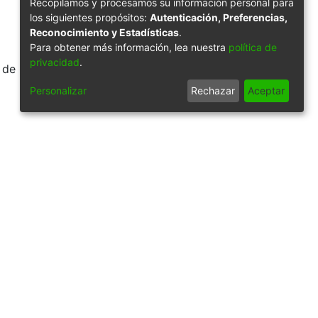
Recopilamos y procesamos su información personal para
los siguientes propósitos:
Autenticación, Preferencias,
Reconocimiento y Estadísticas
.
Para obtener más información, lea nuestra
política de
privacidad
.
de Cali: Biblioteca
Personalizar
Rechazar
Aceptar
9/56659
Síguenos