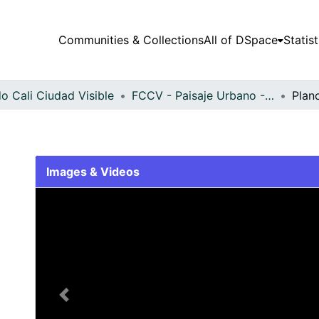
Communities & Collections
All of DSpace
Statist
o Cali Ciudad Visible
FCCV - Paisaje Urbano - Patrimonial
Plan
Images & Videos
Slide 1 of 1
Previous