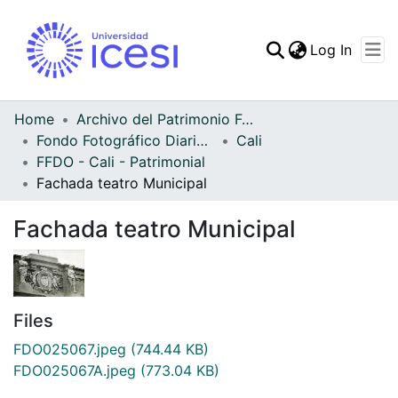
(curren
Log In
Communities & Collec
All of DSpace
Home
Archivo del Patrimonio Fotográfico y Fílmico del Valle del Cauca
Fondo Fotográfico Diario Occidente
Cali
Statistics
FFDO - Cali - Patrimonial
Fachada teatro Municipal
Fachada teatro Municipal
Files
FDO025067.jpeg
(744.44 KB)
FDO025067A.jpeg
(773.04 KB)