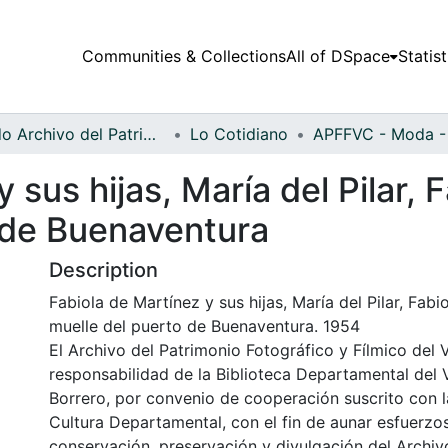
Communities & Collections
All of DSpace
Statist
Fondo Archivo del Patrimonio Fotográfico y Fílmico del Valle del Cauca
Lo Cotidiano
 sus hijas, María del Pilar,
o de Buenaventura
Description
Fabiola de Martínez y sus hijas, María del Pilar, Fab
muelle del puerto de Buenaventura. 1954
El Archivo del Patrimonio Fotográfico y Fílmico del 
responsabilidad de la Biblioteca Departamental del 
Borrero, por convenio de cooperación suscrito con l
Cultura Departamental, con el fin de aunar esfuerzo
conservación, preservación y divulgación del Archivo