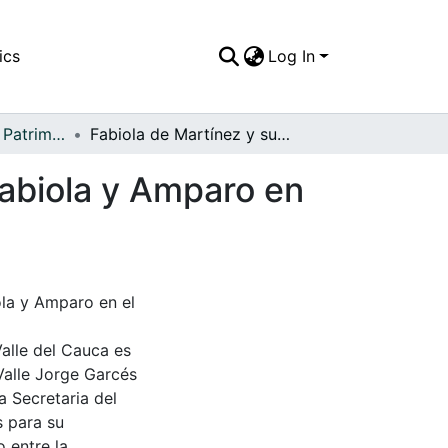
ics
Log In
APFFVC - Moda - Patrimonial
Fabiola de Martínez y sus hijas, María del Pilar, Fabiola y Amparo en el muelle del puerto de Buenaventura
 Fabiola y Amparo en
iola y Amparo en el
Valle del Cauca es
Valle Jorge Garcés
a Secretaria del
s para su
 entre la