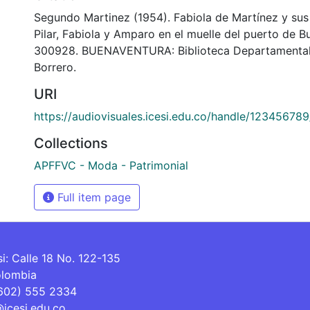
Segundo Martinez (1954). Fabiola de Martínez y sus 
Pilar, Fabiola y Amparo en el muelle del puerto de 
300928. BUENAVENTURA: Biblioteca Departamental
Borrero.
URI
https://audiovisuales.icesi.edu.co/handle/12345678
Collections
APFFVC - Moda - Patrimonial
Full item page
si: Calle 18 No. 122-135
olombia
(602) 555 2334
@icesi.edu.co