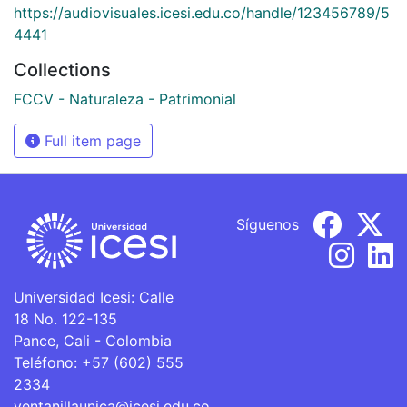
https://audiovisuales.icesi.edu.co/handle/123456789/5
4441
Collections
FCCV - Naturaleza - Patrimonial
Full item page
Síguenos
Universidad Icesi: Calle
18 No. 122-135
Pance, Cali - Colombia
Teléfono: +57 (602) 555
2334
ventanillaunica@icesi.edu.co