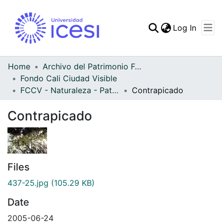
(curren
Log In
Communities & Collec
All of DSpace
Home
Archivo del Patrimonio Fotográfico y Fílmico del Valle del Cauca
Fondo Cali Ciudad Visible
Statistics
FCCV - Naturaleza - Patrimonial
Contrapicado
Contrapicado
Files
437-25.jpg
(105.29 KB)
Date
2005-06-24