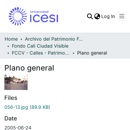
(curren
Log In
Communities & Collec
All of DSpace
Home
Archivo del Patrimonio Fotográfico y Fílmico del Valle del Cauca
Fondo Cali Ciudad Visible
Statistics
FCCV - Calles - Patrimonial
Plano general
Plano general
Files
056-13.jpg
(89.9 KB)
Date
2005-06-24