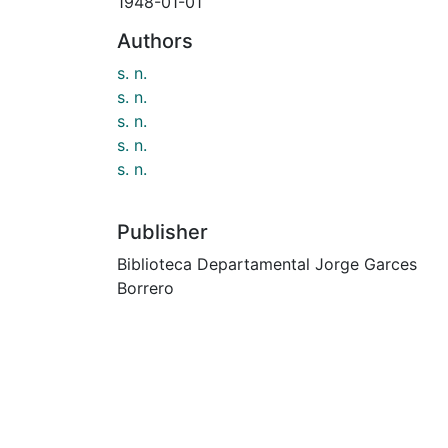
1948-01-01
Authors
s. n.
s. n.
s. n.
s. n.
s. n.
Publisher
Biblioteca Departamental Jorge Garces
Borrero