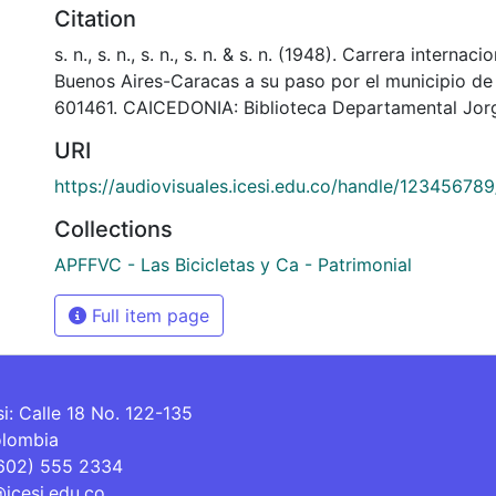
Citation
s. n., s. n., s. n., s. n. & s. n. (1948). Carrera internac
Buenos Aires-Caracas a su paso por el municipio de
601461. CAICEDONIA: Biblioteca Departamental Jorg
URI
https://audiovisuales.icesi.edu.co/handle/12345678
Collections
APFFVC - Las Bicicletas y Ca - Patrimonial
Full item page
si: Calle 18 No. 122-135
olombia
(602) 555 2334
@icesi.edu.co