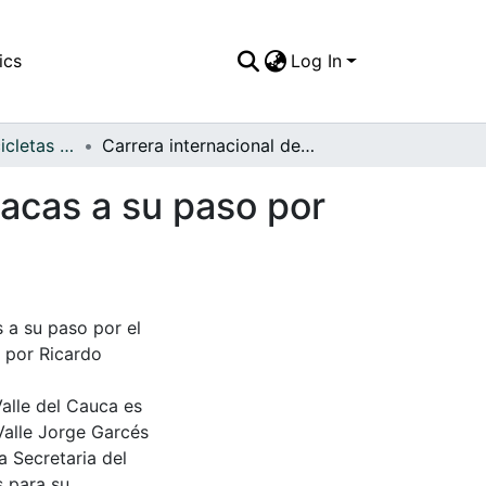
ics
Log In
APFFVC - Las Bicicletas y Ca - Patrimonial
Carrera internacional de autos Buenos Aires-Caracas a su paso por el municipio de Caicedonia
racas a su paso por
 a su paso por el
 por Ricardo
Valle del Cauca es
Valle Jorge Garcés
a Secretaria del
s para su