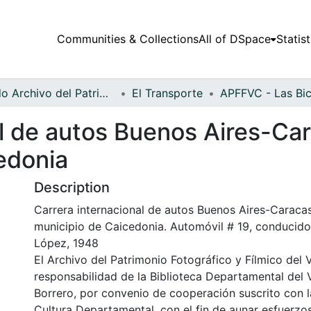
Communities & Collections
All of DSpace
Statist
Fondo Archivo del Patrimonio Fotográfico y Fílmico del Valle del Cauca
El Transporte
al de autos Buenos Aires-Ca
edonia
Description
Carrera internacional de autos Buenos Aires-Caracas
municipio de Caicedonia. Automóvil # 19, conducido
López, 1948
El Archivo del Patrimonio Fotográfico y Fílmico del 
responsabilidad de la Biblioteca Departamental del 
Borrero, por convenio de cooperación suscrito con l
Cultura Departamental, con el fin de aunar esfuerzo