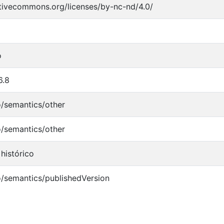
ativecommons.org/licenses/by-nc-nd/4.0/
o
6.8
o/semantics/other
o/semantics/other
histórico
o/semantics/publishedVersion