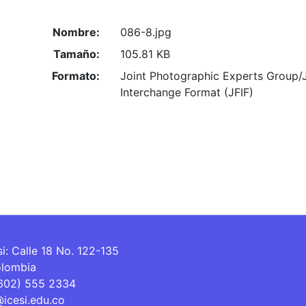
Nombre:
086-8.jpg
Tamaño:
105.81 KB
Formato:
Joint Photographic Experts Group/
Interchange Format (JFIF)
si: Calle 18 No. 122-135
olombia
(602) 555 2334
@icesi.edu.co