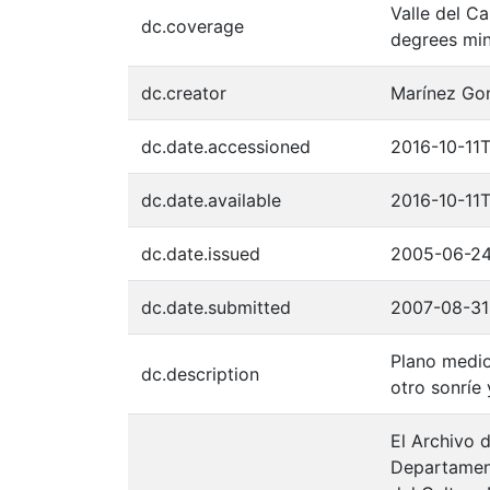
Valle del C
dc.coverage
degrees min
dc.creator
Marínez Gon
dc.date.accessioned
2016-10-11
dc.date.available
2016-10-11
dc.date.issued
2005-06-2
dc.date.submitted
2007-08-31
Plano medio
dc.description
otro sonríe
El Archivo d
Departament