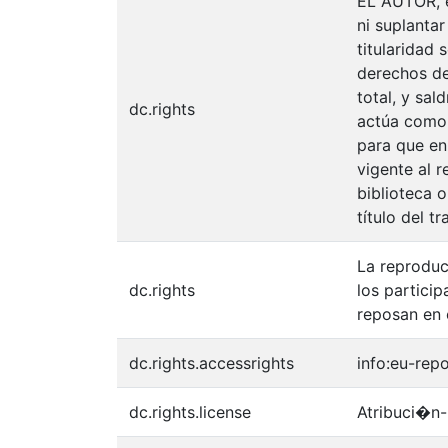
EL AUTOR, e
ni suplantar
titularidad
derechos de 
total, y sal
dc.rights
actúa como u
para que en
vigente al 
biblioteca o
título del tr
La reproduc
dc.rights
los partici
reposan en 
dc.rights.accessrights
info:eu-rep
dc.rights.license
Atribuci�n-