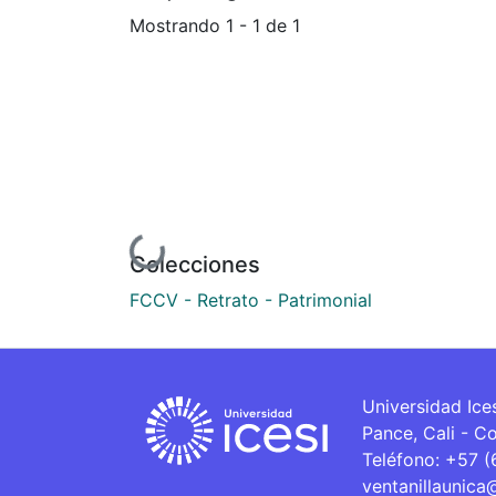
Mostrando
1 - 1 de 1
Cargando...
Colecciones
FCCV - Retrato - Patrimonial
Universidad Ice
Pance, Cali - C
Teléfono: +57 
ventanillaunica