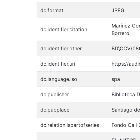
dc.format
JPEG
Marínez Gon
dc.identifier.citation
Borrero.
dc.identifier.other
BD\CCV\08
dc.identifier.uri
https://aud
dc.language.iso
spa
dc.publisher
Biblioteca 
dc.pubplace
Santiago de
dc.relation.ispartofseries
Fondo Cali 