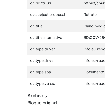
dc.rights.uri
https://cre
dc.subject.proposal
Retrato
dc.title
Plano medi
dc.title.alternative
BD\CCV\08
dc.type.driver
info:eu-rep
dc.type.driver
info:eu-rep
dc.type.spa
Documento 
dc.type.version
info:eu-rep
Archivos
Bloque original