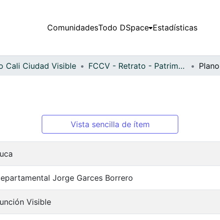
Comunidades
Todo DSpace
Estadísticas
 Cali Ciudad Visible
FCCV - Retrato - Patrimonial
Plano
Vista sencilla de ítem
auca
Departamental Jorge Garces Borrero
unción Visible