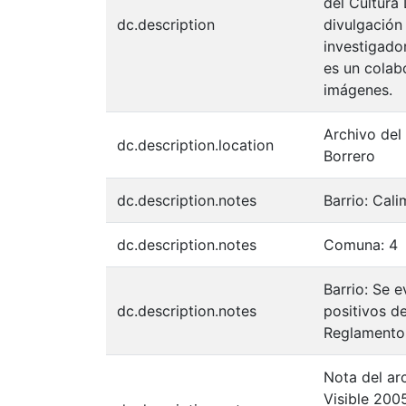
del Cultura
dc.description
divulgación
investigador
es un colabo
imágenes.
Archivo del
dc.description.location
Borrero
dc.description.notes
Barrio: Cali
dc.description.notes
Comuna: 4
Barrio: Se e
dc.description.notes
positivos d
Reglamento 
Nota del arc
Visible 200