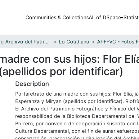
Communities & Collections
All of DSpace
Statist
Fondo Archivo del Patrimonio Fotográfico y Fílmico del Valle del Cauca
Lo Cotidiano
dre con sus hijos: Flor Elía,
apellidos por identificar)
Description
Portaretrato de una madre con sus hijos: Flor Elía, jai
Esperanza y Miryan (apellidos por identificar). Riofrí
El Archivo del Patrimonio Fotográfico y Fílmico del 
responsabilidad de la Biblioteca Departamental del 
Borrero, por convenio de cooperación suscrito con l
Cultura Departamental, con el fin de aunar esfuerzo
conservación, preservación y divulgación del Archivo