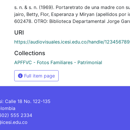
s. n. & s. n. (1969). Portaretrato de una madre con sus
jairo, Betty, Flor, Esperanza y Miryan (apellidos por i
602478. OTRO: Biblioteca Departamental Jorge Garc
URI
https://audiovisuales.icesi.edu.co/handle/12345678
Collections
APFFVC - Fotos Familiares - Patrimonial
Full item page
si: Calle 18 No. 122-135
olombia
(602) 555 2334
@icesi.edu.co