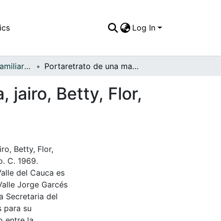
ics
Log In
APFFVC - Fotos Familiares - Patrimonial
Portaretrato de una madre con sus hijos: Flor Elía, jairo, Betty, Flor, Esperanza y Miryan (apellidos por identificar)
 jairo, Betty, Flor,
ro, Betty, Flor,
o. C. 1969.
Valle del Cauca es
Valle Jorge Garcés
a Secretaria del
s para su
 entre la