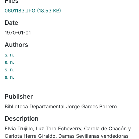
Files
0601183.JPG
(18.53 KB)
Date
1970-01-01
Authors
s. n.
s. n.
s. n.
s. n.
Publisher
Biblioteca Departamental Jorge Garces Borrero
Description
Elvia Trujillo, Luz Toro Echeverry, Carola de Chacón y
Carlota Herra Giraldo. Damas Sevillanas vendedoras