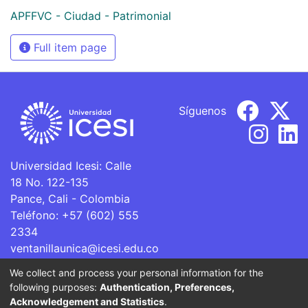
APFFVC - Ciudad - Patrimonial
Full item page
Síguenos
Universidad Icesi: Calle
18 No. 122-135
Pance, Cali - Colombia
Teléfono: +57 (602) 555
2334
ventanillaunica@icesi.edu.co
We collect and process your personal information for the
La Universidad Icesi es una Institución de Educación
following purposes:
Authentication, Preferences,
Superior que se encuentra sujeta a inspección y vigilancia
Acknowledgement and Statistics
.