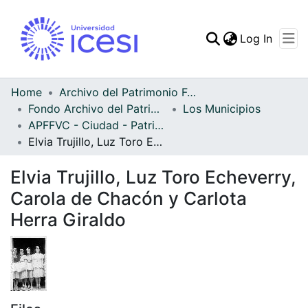
(curren
Log In
Communities & Collec
All of DSpace
Home
Archivo del Patrimonio Fotográfico y Fílmico del Valle del Cauca
Fondo Archivo del Patrimonio Fotográfico y Fílmico del Valle del Cauca
Los Municipios
Statistics
APFFVC - Ciudad - Patrimonial
Elvia Trujillo, Luz Toro Echeverry, Carola de Chacón y Carlota Herra Giraldo
Elvia Trujillo, Luz Toro Echeverry,
Carola de Chacón y Carlota
Herra Giraldo