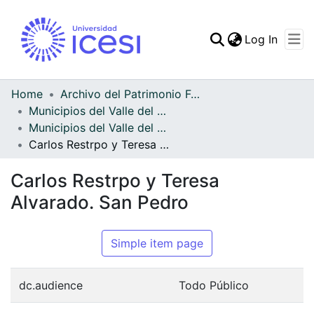
(curren
Log In
Communities & Collec
All of DSpace
Home
Archivo del Patrimonio Fotográfico y Fílmico del Valle del Cauca
Municipios del Valle del Cauca
Statistics
Municipios del Valle del Cauca
Carlos Restrpo y Teresa Alvarado. San Pedro
Carlos Restrpo y Teresa
Alvarado. San Pedro
Simple item page
dc.audience
Todo Público