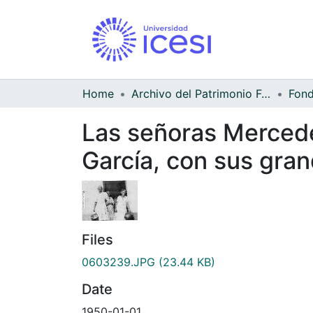
Home
Archivo del Patrimonio Fotográfico y Fílmico del Valle del Cauca
Las señoras Mercede
García, con sus gran
Files
0603239.JPG
(23.44 KB)
Date
1950-01-01