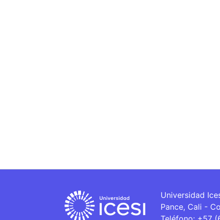
Universidad Ice
Pance, Cali - C
Teléfono: +57 