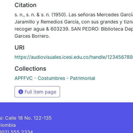
Citation
s. n., s. n. & s. n. (1950). Las señoras Mercedes Garc
Jaramillo y Remedios García, con sus grandes y tizna
recoger agua & 603239. SAN PEDRO: Biblioteca De
Garces Borrero.
URI
https://audiovisuales.icesi.edu.co/handle/12345678
Collections
APFFVC - Costumbres - Patrimonial
Full item page
si: Calle 18 No. 122-135
olombia
(602) 555 2334