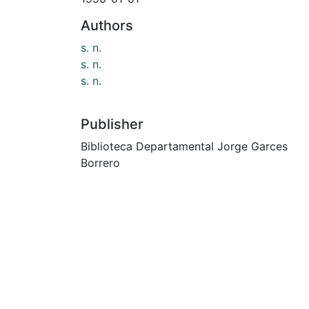
Authors
s. n.
s. n.
s. n.
Publisher
Biblioteca Departamental Jorge Garces
Borrero