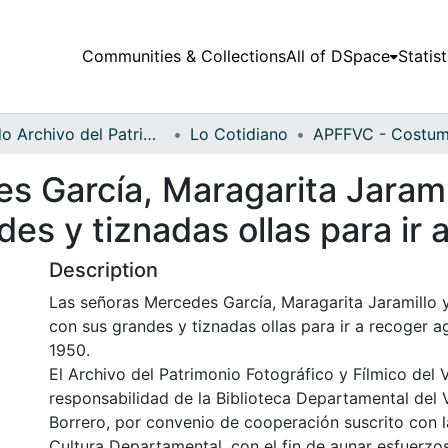
Communities & Collections
All of DSpace
Statist
Fondo Archivo del Patrimonio Fotográfico y Fílmico del Valle del Cauca
Lo Cotidiano
s García, Maragarita Jaram
des y tiznadas ollas para ir
Description
Las señoras Mercedes García, Maragarita Jaramillo 
con sus grandes y tiznadas ollas para ir a recoger a
1950.
El Archivo del Patrimonio Fotográfico y Fílmico del 
responsabilidad de la Biblioteca Departamental del 
Borrero, por convenio de cooperación suscrito con l
Cultura Departamental, con el fin de aunar esfuerzo