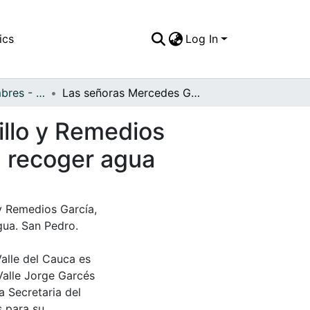
ics
Log In
APFFVC - Costumbres - Patrimonial
Las señoras Mercedes García, Maragarita Jaramillo y Remedios García, con sus grandes y tiznadas ollas para ir a recoger agua
illo y Remedios
 a recoger agua
y Remedios García,
gua. San Pedro.
Valle del Cauca es
Valle Jorge Garcés
a Secretaria del
s para su