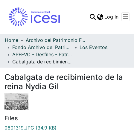
(curren
Log In
Communities & Collec
All of DSpace
Home
Archivo del Patrimonio Fotográfico y Fílmico del Valle del Cauca
Fondo Archivo del Patrimonio Fotográfico y Fílmico del Valle del Cauca
Los Eventos
Statistics
APFFVC - Desfiles - Patrimonial
Cabalgata de recibimiento de la reina Nydia Gil
Cabalgata de recibimiento de la
reina Nydia Gil
Files
0601319.JPG
(34.9 KB)