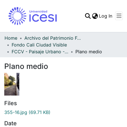
(curren
Log In
Communities & Collec
All of DSpace
Home
Archivo del Patrimonio Fotográfico y Fílmico del Valle del Cauca
Fondo Cali Ciudad Visible
Statistics
FCCV - Paisaje Urbano - Patrimonial
Plano medio
Plano medio
Files
355-16.jpg
(69.71 KB)
Date