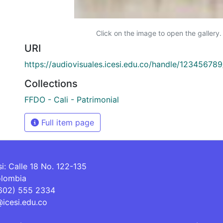
Click on the image to open the gallery.
URI
https://audiovisuales.icesi.edu.co/handle/12345678
Collections
FFDO - Cali - Patrimonial
Full item page
si: Calle 18 No. 122-135
olombia
(602) 555 2334
@icesi.edu.co