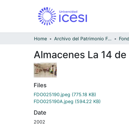
Home
Archivo del Patrimonio Fotográfico y Fílmico del Valle del Cauca
Almacenes La 14 de
Files
FDO025190.jpeg
(775.18 KB)
FDO025190A.jpeg
(594.22 KB)
Date
2002