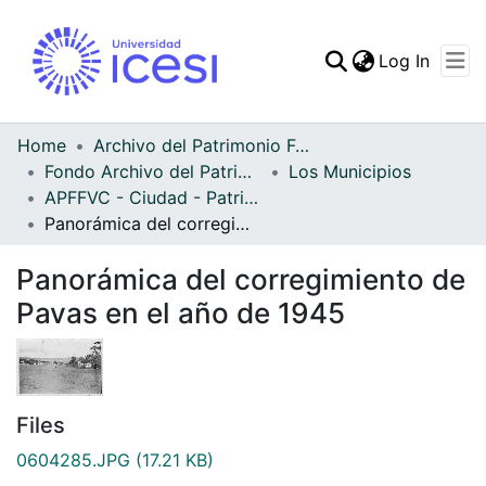
(curren
Log In
Communities & Collec
All of DSpace
Home
Archivo del Patrimonio Fotográfico y Fílmico del Valle del Cauca
Fondo Archivo del Patrimonio Fotográfico y Fílmico del Valle del Cauca
Los Municipios
Statistics
APFFVC - Ciudad - Patrimonial
Panorámica del corregimiento de Pavas en el año de 1945
Panorámica del corregimiento de
Pavas en el año de 1945
Files
0604285.JPG
(17.21 KB)