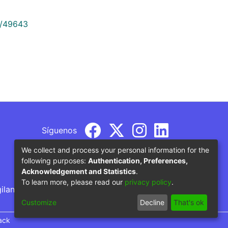
9/49643
Síguenos
We collect and process your personal information for the
following purposes:
Authentication, Preferences,
Acknowledgement and Statistics
.
To learn more, please read our
privacy policy
.
gilancia por parte del Ministerio de Educación
Customize
Decline
That's ok
ack