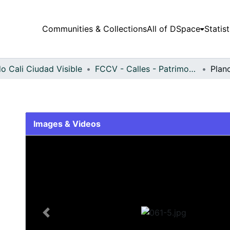
Communities & Collections
All of DSpace
Statist
o Cali Ciudad Visible
FCCV - Calles - Patrimonial
Plan
Images & Videos
Slide 1 of 1
Previous