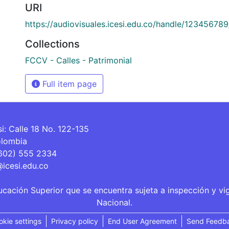
URI
https://audiovisuales.icesi.edu.co/handle/12345678
Collections
FCCV - Calles - Patrimonial
Full item page
si: Calle 18 No. 122-135
olombia
(602) 555 2334
@icesi.edu.co
ucación Superior que se encuentra sujeta a inspección y vi
Nacional.
okie settings
Privacy policy
End User Agreement
Send Feedb