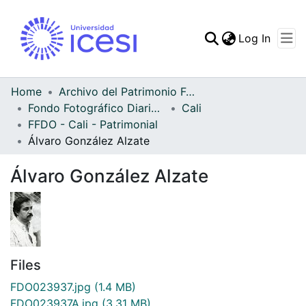
(curren
Log In
Communities & Collec
All of DSpace
Home
Archivo del Patrimonio Fotográfico y Fílmico del Valle del Cauca
Fondo Fotográfico Diario Occidente
Cali
Statistics
FFDO - Cali - Patrimonial
Álvaro González Alzate
Álvaro González Alzate
Files
FDO023937.jpg
(1.4 MB)
FDO023937A.jpg
(3.31 MB)