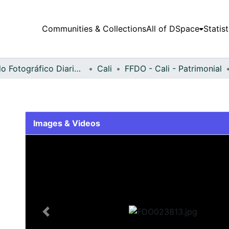
Communities & Collections
All of DSpace
Statist
Fondo Fotográfico Diario Occidente
Cali
FFDO - Cali - Patrimonial
Images & Videos
Slide 1 of 2
Previous