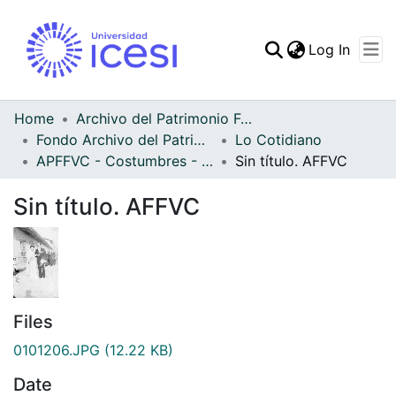
(curren
Log In
Communities & Collec
All of DSpace
Home
Archivo del Patrimonio Fotográfico y Fílmico del Valle del Cauca
Fondo Archivo del Patrimonio Fotográfico y Fílmico del Valle del Cauca
Lo Cotidiano
Statistics
APFFVC - Costumbres - Patrimonial
Sin título. AFFVC
Sin título. AFFVC
Files
0101206.JPG
(12.22 KB)
Date