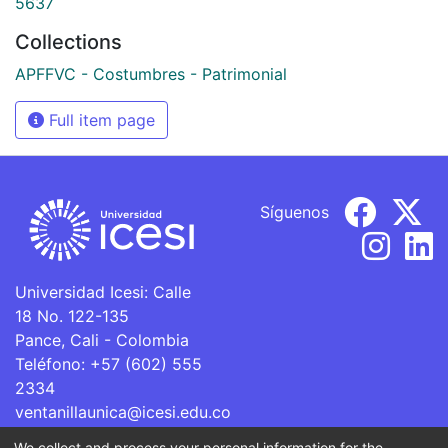
5637
Collections
APFFVC - Costumbres - Patrimonial
Full item page
Síguenos
Universidad Icesi: Calle
18 No. 122-135
Pance, Cali - Colombia
Teléfono: +57 (602) 555
2334
ventanillaunica@icesi.edu.co
We collect and process your personal information for the