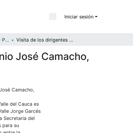
Iniciar sesión
APFFVC - Personajes - Patrimonial
Visita de los dirigentes políticos al Instituto Antonio José Camacho, Cali, 1973
ntonio José Camacho,
io José Camacho,
Valle del Cauca es
Valle Jorge Garcés
a Secretaria del
s para su
 entre la