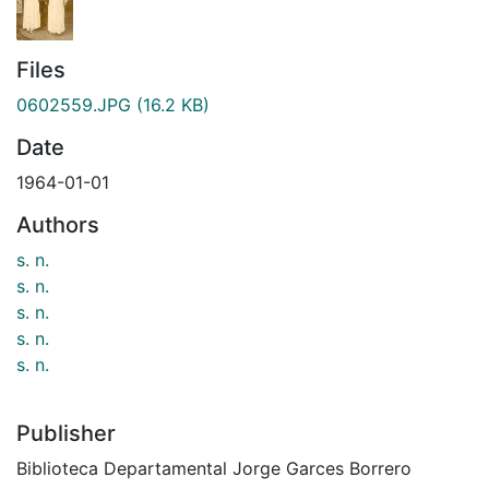
Files
0602559.JPG
(16.2 KB)
Date
1964-01-01
Authors
s. n.
s. n.
s. n.
s. n.
s. n.
Publisher
Biblioteca Departamental Jorge Garces Borrero