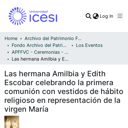
(curren
Log In
Communities & Collec
All of DSpace
Home
Archivo del Patrimonio Fotográfico y Fílmico del Valle del Cauca
Fondo Archivo del Patrimonio Fotográfico y Fílmico del Valle del Cauca
Los Eventos
Statistics
APFFVC - Ceremonias - Patrimonial
Las hermana Amilbia y Edith Escobar celebrando la primera comunión con vestidos de hábito religioso en representación de la virgen María
Las hermana Amilbia y Edith
Escobar celebrando la primera
comunión con vestidos de hábito
religioso en representación de la
virgen María