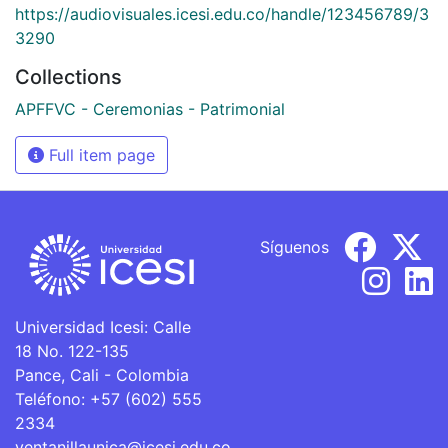
https://audiovisuales.icesi.edu.co/handle/123456789/3
3290
Collections
APFFVC - Ceremonias - Patrimonial
Full item page
Síguenos
Universidad Icesi: Calle
18 No. 122-135
Pance, Cali - Colombia
Teléfono: +57 (602) 555
2334
ventanillaunica@icesi.edu.co