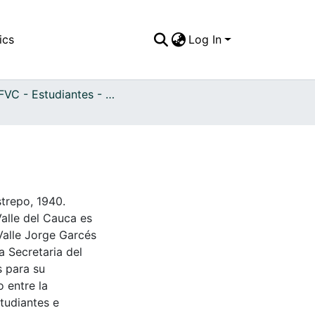
ics
Log In
APFFVC - Estudiantes - Patrimonial
trepo, 1940.
Valle del Cauca es
Valle Jorge Garcés
a Secretaria del
s para su
 entre la
tudiantes e