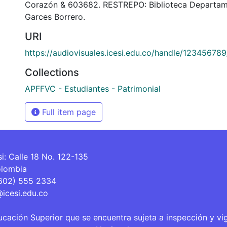
Corazón & 603682. RESTREPO: Biblioteca Departam
Garces Borrero.
URI
https://audiovisuales.icesi.edu.co/handle/12345678
Collections
APFFVC - Estudiantes - Patrimonial
Full item page
si: Calle 18 No. 122-135
olombia
(602) 555 2334
@icesi.edu.co
ucación Superior que se encuentra sujeta a inspección y vi