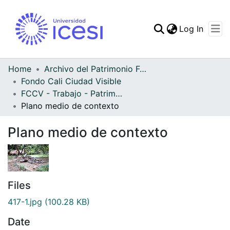
(curren
Log In
Communities & Collec
All of DSpace
Home
Archivo del Patrimonio Fotográfico y Fílmico del Valle del Cauca
Fondo Cali Ciudad Visible
Statistics
FCCV - Trabajo - Patrimonial
Plano medio de contexto
Plano medio de contexto
Files
417-1.jpg
(100.28 KB)
Date