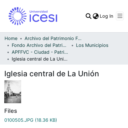
(curren
Log In
Communities & Collec
All of DSpace
Home
Archivo del Patrimonio Fotográfico y Fílmico del Valle del Cauca
Fondo Archivo del Patrimonio Fotográfico y Fílmico del Valle del Cauca
Los Municipios
Statistics
APFFVC - Ciudad - Patrimonial
Iglesia central de La Unión
Iglesia central de La Unión
Files
0100505.JPG
(18.36 KB)