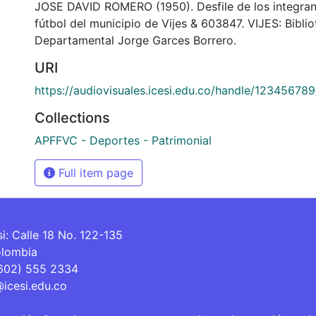
JOSE DAVID ROMERO (1950). Desfile de los integran
fútbol del municipio de Vijes & 603847. VIJES: Bibli
Departamental Jorge Garces Borrero.
URI
https://audiovisuales.icesi.edu.co/handle/12345678
Collections
APFFVC - Deportes - Patrimonial
Full item page
si: Calle 18 No. 122-135
olombia
(602) 555 2334
@icesi.edu.co