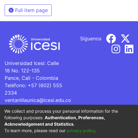
Full item page
Síguenos
Universidad Icesi: Calle
18 No. 122-135
Pance, Cali - Colombia
Teléfono: +57 (602) 555
2334
ventanillaunica@icesi.edu.co
We collect and process your personal information for the
La Universidad Icesi es una Institución de Educación
following purposes:
Authentication, Preferences,
Superior que se encuentra sujeta a inspección y vigilancia
Acknowledgement and Statistics
.
por parte del Ministerio de Educación Nacional.
To learn more, please read our
privacy policy
.