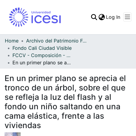
(curren
Log In
Communities & Collec
All of DSpace
Home
Archivo del Patrimonio Fotográfico y Fílmico del Valle del Cauca
Fondo Cali Ciudad Visible
Statistics
FCCV - Composición - Patrimonial
En un primer plano se aprecia el tronco de un árbol, sobre el que se refleja la luz del flash y al fondo un niño saltando en una cama elástica, frente a las viviendas
En un primer plano se aprecia el
tronco de un árbol, sobre el que
se refleja la luz del flash y al
fondo un niño saltando en una
cama elástica, frente a las
viviendas